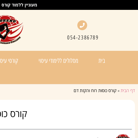
מעוניין ללמוד קורס עיס
054-2386789
בית
מסלולים ללימודי עיסוי
קורסי עיסו
דף הבית
»
קורס כוסות רוח והקזת דם
קורס כו