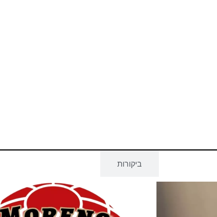
וח והקזת דם
ביקורות