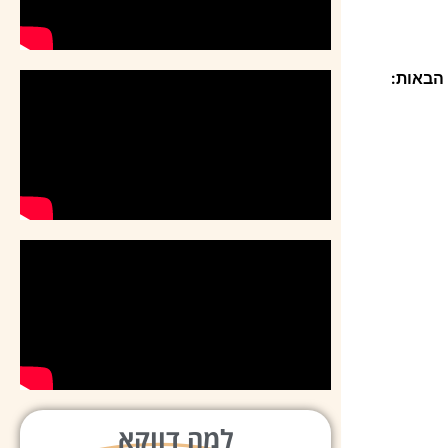
 הבאות
:
למה דווקא