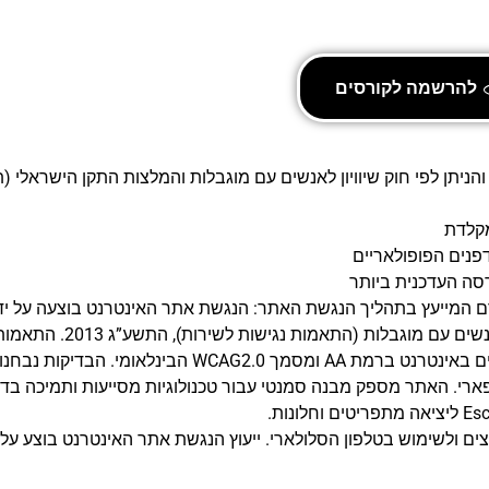
להרשמה לקורסים
קלדת
פנים הפופולאריים
 המייעץ בתהליך הנגשת האתר: הנגשת אתר האינטרנט בוצעה על ידי 
שיווק דיגיטלי. אתר זה עומד בדרישות תקנות שיוויון זכויות לאנש
בוצעו עפ”י המלצות התקן הישראלי (ת”י 5568) לנגישות תכנים באינטרנט ברמת AA ומסמך WCAG2.0 ה
ספארי. האתר מספק מבנה סמנטי עבור טכנולוגיות מסייעות ותמיכה ב
ולשימוש בטלפון הסלולארי. ייעוץ הנגשת אתר האינטרנט בוצע על ידי