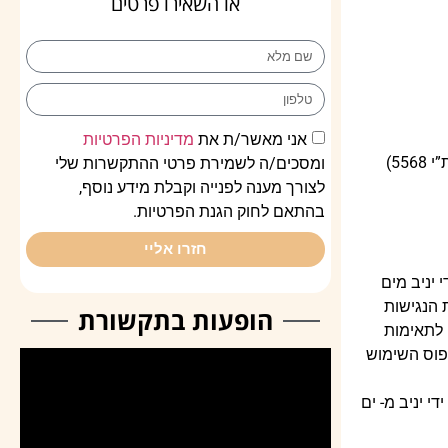
או השאירו פרטים
אני מאשר/ת את
מדיניות הפרטיות
ההתאמות שנעשו הינם בכדי להנגיש את האתר ככל האפשר והניתן לפי חוק שיוויון לאנשים עם מוגבלות והמלצות התקן הישראלי (ת”י 5568)
ומסכים/ה לשמירת פרטי ההתקשרות שלי
לצורך מענה לפנייה וקבלת מידע נוסף,
בהתאם לחוק הגנת הפרטיות.
חזרו אליי
יניב מים
ים עם מוגבלות (התאמות נגישות לשירות), התשע”ג 2013. התאמות הנגישות
הופעות בתקשורת
בינלאומי. הבדיקות נבחנו לתאימות
דפוס השימוש
 יניב מ- ים