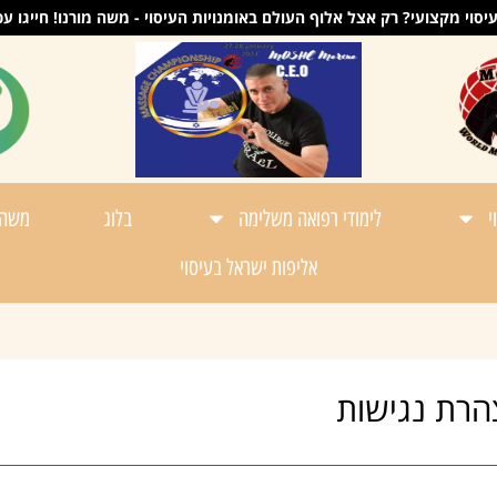
וי מקצועי? רק אצל אלוף העולם באומנויות העיסוי - משה מורנו! חייגו עכשיו - 86789
י
לימודי רפואה משלימה
בלוג
משה 
אליפות ישראל בעיסוי
הרת נגישות