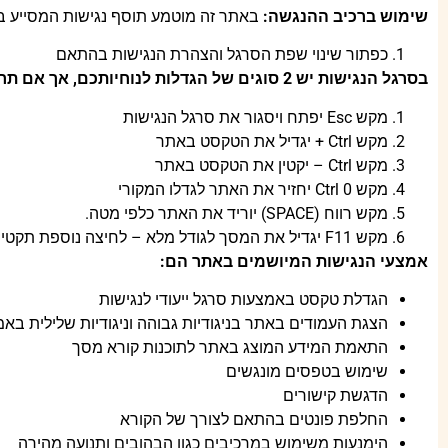
שימוש ברכיב ההנגשה
:
באתר זה מוטמע תוסף נגישות המסייע בה
כפתור שינוי שפת הסרגל והצהרת הנגישות בהתאם
בסרגל הנגישות יש
2
סוגים של הגדלות לנוחיותכם
,
אך אם תרצ
מקש Esc יפתח ויסגור את סרגל הנגישות
מקש Ctrl + יגדיל את הטקסט באתר
מקש Ctrl – יקטין את הטקסט באתר
מקש Ctrl 0 יחזיר את האתר לגדלו המקורי
מקש רווח (SPACE) יוריד את האתר כלפי מטה.
מקש F11 יגדיל את המסך לגודל מלא – לחיצה נוספת תקטין אותו חזרה.
אמצעי הנגישות המיושמים באתר הם:
הגדלת טקסט באמצעות סרגל ייעודי לנגישות
הצגת העמודים באתר בניגודיות גבוהה וניגודיות שלילית בא
התאמת המידע המוצג באתר לתוכנות קורא מסך
שימוש בטפסים מונגשים
הדגשת קישורים
החלפת פונטים בהתאם לצורך של הקורא
הימנעות משימוש במרכיבים כגון הבהובים ותנועה מהירה